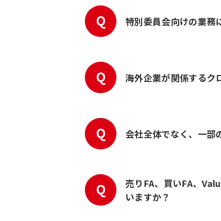
Q
特別委員会向けの業務
Q
海外企業が関係するク
Q
会社全体でなく、一部
売りFA、買いFA、V
Q
いますか？