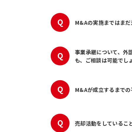
Q
M&Aの実施まではま
事業承継について、外
Q
も、ご相談は可能でし
Q
M&Aが成立するまで
Q
売却活動をしているこ