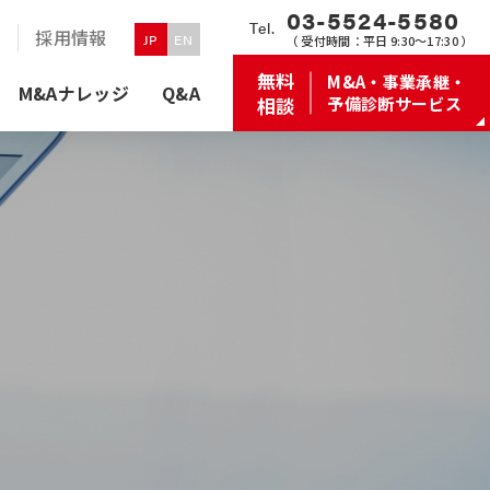
03-5524-5580
Tel.
せ
採用情報
JP
EN
（
受付時間：
平日 9:30〜17:30 ）
無料
M&A・事業承継・
M&Aナレッジ
Q&A
相談
予備診断サービス