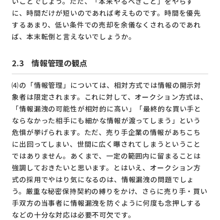
いことでしょう。ただ、「本来やるべきこと」をやらず
に、時間だけが短いのであれば考えものです。時間を優先
するあまり、低い条件での売却を余儀なくされるのであれ
ば、本末転倒と言えないでしょうか。
2.3 情報管理の観点
⑷の「情報管理」については、相対方式では情報の開示対
象者は限定されます。これに対して、オークション方式は、
「情報漏洩の可能性が相対的に高い」「最終的な買い手と
ならなかった相手にも細かな情報が渡ってしまう」という
危惧が挙げられます。ただ、売り手企業の情報があちこち
に出回ってしまい、世間に広く曝されてしまうということ
ではありません。あくまで、一定の範囲内に留まることは
強調しておきたいと思います。とはいえ、オークション方
式の採用でやはり気になるのは、情報漏洩の問題でしょ
う。厳重な秘密保持契約の縛りをかけ、さらに売り手・買い
手双方の当事者に情報漏洩を防ぐように何度も念押しする
などの十分な対応は必要不可欠です。