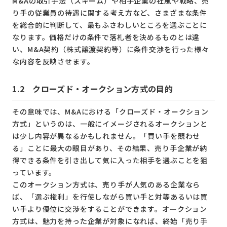
M&Aの取引手法（スキーム）や相手企業の社風や戦略、売
り手の従業員の待遇に関する考え方など、さまざまな条件
を総合的に判断して、最もふさわしいところを選ぶことに
なります。価格だけの条件で落札者を決めるものとは違
い、M&A契約（株式譲渡契約等）に条件交渉を行った様々
な内容を反映させます。
1.2 クローズド・オークション方式の目的
その意味では、M&Aにおける「クローズド・オークション
方式」というのは、一般にイメージされるオークションと
は少し内容が異なるかもしれません。「買い手を競わせ
る」ことに最大の眼目があり、その結果、売り手企業が納
得できる条件を引き出して気に入った相手を選ぶことを狙
っています。
このオークション方式は、売り手が人気のある企業なら
ば、「選ぶ権利」を行使しながら買い手と対等あるいは買
い手より優位に交渉をすることができます。オークション
方式は、魅力を持った企業が対象になれば、終始「売り手