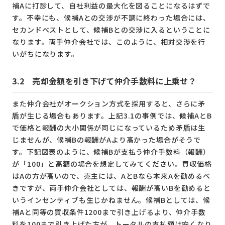
補Aに打診して、自社利益の最大化を図ることになるはずで
す。不幸にも、候補Aとの交渉が不調に終わった場合には、
セカンドベストとして、候補Bとの交渉に入るということに
なります。両手仲介会社では、このように、相対交渉を行
いがちになります。
3.2 売却金額を引き下げて仲介手数料に上乗せ？
また仲介会社がオークション方式を採用すると、さらに矛
盾が生じる場合もあります。上記3.1の事例では、候補AとB
で価格と報酬の大小関係が同じになっているため矛盾は生
じませんが、候補Bの報酬がAより高かった場合がそうで
す。下記図表のように、候補Bが支払う仲介手数料（報酬）
が「100」と高額の場合を想定してみてください。買収価格
はAの方が高いので、売主には、AとBなら本来Aを勧めるべ
きですが、両手仲介会社としては、報酬が高いBを勧めると
いうインセンティブも生じかねません。候補Bとしては、候
補Aと同等の買収条件1200まで引き上げるより、仲介手数
料を100まで引き上げた方が、トータルの支払額は安くなり