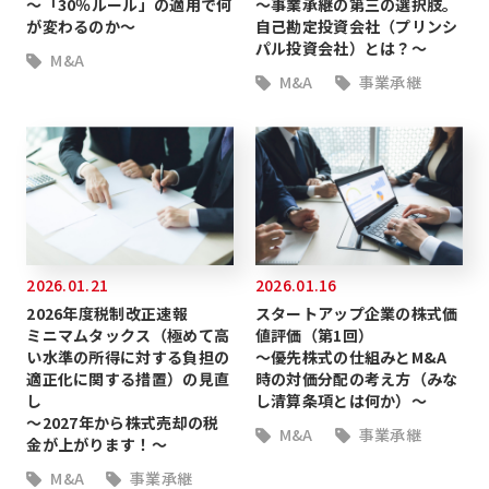
～「30％ルール」の適用で何
～事業承継の第三の選択肢。
が変わるのか～
自己勘定投資会社（プリンシ
パル投資会社）とは？～
M&A
M&A
事業承継
2026.01.21
2026.01.16
2026年度税制改正速報
スタートアップ企業の株式価
ミニマムタックス（極めて高
値評価（第1回）
い水準の所得に対する負担の
～優先株式の仕組みとM&A
適正化に関する措置）の見直
時の対価分配の考え方（みな
し
し清算条項とは何か）～
～2027年から株式売却の税
M&A
事業承継
金が上がります！～
M&A
事業承継