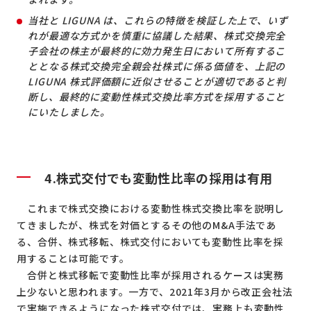
当社と LIGUNA は、これらの特徴を検証した上で、いず
れが最適な方式かを慎重に協議した結果、株式交換完全
子会社の株主が最終的に効力発生日において所有するこ
ととなる株式交換完全親会社株式に係る価値を、上記の
LIGUNA 株式評価額に近似させることが適切であると判
断し、最終的に変動性株式交換比率方式を採用すること
にいたしました。
4.
株式交付でも変動性比率の採用は有用
これまで株式交換における変動性株式交換比率を説明し
てきましたが、株式を対価とするその他のM&A手法であ
る、合併、株式移転、株式交付においても変動性比率を採
用することは可能です。
合併と株式移転で変動性比率が採用されるケースは実務
上少ないと思われます。一方で、2021年3月から改正会社法
で実施できるようになった株式交付では、実務上も変動性