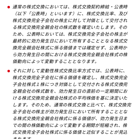
通常の株式交換においては、株式交換契約締結・公表時
（以下「公表時」といいます）に、株式交換比率、及び
株式交換完全子会社の株主に対して対価として交付され
る株式交換完全親会社の株式数を確定いたします。その
ため、公表時においては、株式交換完全子会社の株主が
最終的に効力発生日において所有することとなる株式交
換完全親会社株式に係る価値までは確定せず、公表時か
ら効力発生日の間における株式交換完全親会社株式の株
価動向によって変動することとなります。
それに対して変動性株式交換比率方式では、公表時に、
株式交換完全子会社に係る価値を確定し、株式交換完全
子会社株式１株につき対価として交付される株式交換完
全親会社の株式数を、効力発生日の直前の一定期間にお
ける株式交換完全親会社株式の平均株価を基に決定いた
します。そのため、通常の株式交換と比べて、株式交換完
全子会社の株主が効力発生日において所有することとな
る株式交換完全親会社株式に係る価値が、効力発生日ま
での間の株価動向によって変動する期間が短縮され、株
式交換完全子会社株式に係る価値と近似することが見込
まれます。