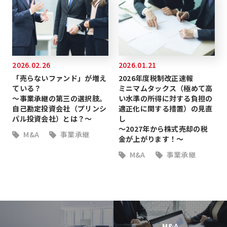
2026.02.26
2026.01.21
「売らないファンド」が増え
2026年度税制改正速報
ている？
ミニマムタックス（極めて高
～事業承継の第三の選択肢。
い水準の所得に対する負担の
自己勘定投資会社（プリンシ
適正化に関する措置）の見直
パル投資会社）とは？～
し
～2027年から株式売却の税
M&A
事業承継
金が上がります！～
M&A
事業承継
M&A