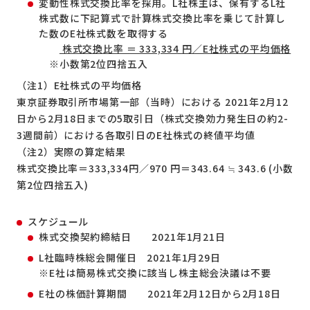
変動性株式交換比率を採用。L社株主は、保有するL社
株式数に下記算式で計算株式交換比率を乗じて計算し
た数のE社株式数を取得する
株式交換比率 ＝ 333,334 円／E社株式の平均価格
※小数第2位四捨五入
（注1）E社株式の平均価格
東京証券取引所市場第一部（当時）における 2021年2月12
日から2月18日までの5取引日（株式交換効力発生日の約2-
3週間前）における各取引日のE社株式の終値平均値
（注2）実際の算定結果
株式交換比率＝333,334円／970 円＝343.64 ≒ 343.6 (小数
第2位四捨五入)
スケジュール
株式交換契約締結日 2021年1月21日
L社臨時株総会開催日 2021年1月29日
※E社は簡易株式交換に該当し株主総会決議は不要
E社の株価計算期間 2021年2月12日から2月18日