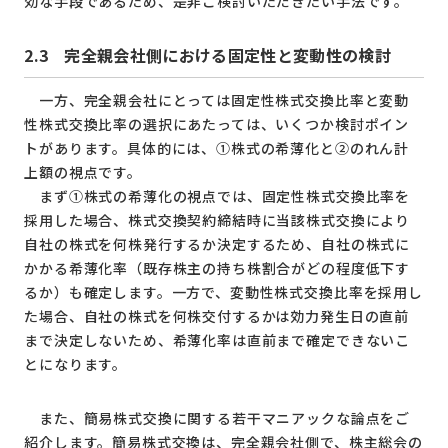
効な手段であるため、是非ご検討いただきたい手法です。
2.3
完全親会社側における固定性と変動性の検討
一方、完全親会社にとっては固定性株式交換比率と変動
性株式交換比率の選択にあたっては、いくつか検討ポイン
トがあります。具体的には、①株式の希薄化と②のれん計
上額の視点です。
まず①株式の希薄化の視点では、固定性株式交換比率を
採用した場合、株式交換契約締結時に当該株式交換により
自社の株式を何株発行するか決定するため、自社の株式に
かかる希薄化率（既存株主の持ち株割合がどの程度低下す
るか）も確定します。一方で、変動性株式交換比率を採用し
た場合、自社の株式を何株交付するかは効力発生日の直前
まで決定しないため、希薄化率は直前まで確定できないこ
とになります。
また、簡易株式交換に関する若干マニアックな論点をご
紹介します。簡易株式交換は、完全親会社側で、株主総会の