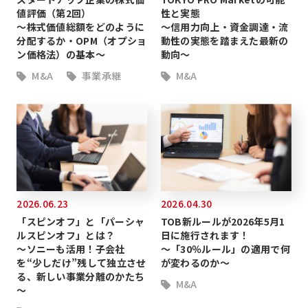
値評価（第2回）
性と実態
～株式価値総額をどのように
～信用力向上・資金調達・流
分配するか・OPM（オプショ
動性の実態を踏まえた最新の
ン価格法）の基本～
動向～
M&A
事業承継
M&A
2026.06.23
2026.04.30
「スピンオフ」と「パーシャ
TOB新ルールが2026年5月1
ルスピンオフ」とは？
日に施行されます！
～ソニーも活用！子会社
～「30％ルール」の適用で何
を“少しだけ”残して独立させ
が変わるのか～
る、新しい事業分離のかたち
M&A
～