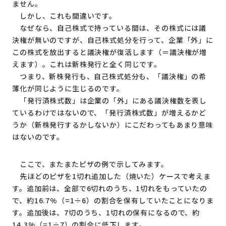
ません。
しかし、これも間違いです。
なぜなら、自己株式で持っている間は、その株式には議
決権が無いのですが、自己株式処分を行って、企業「外」に
この株式を放出すると議決権が復活します（＝議決権が増
えます）。これは新株発行と全く同じです。
つまり、新株発行も、自己株式処分も、「議決権」の希
薄化が同じように生じるのです。
「発行済株式数」は企業の「外」にある議決権数を表し
ているわけではないので、「発行済株式数」が増えるかど
うか（新株発行するかしないか）にこだわってもあまり意味
はないのです。
ここで、またまたピザの例で示してみます。
先ほどのピザを1切れ追加した（焼いた）ケースで考えま
す。追加前は、全部で6切れのうち、1切れをもっていたの
で、約16.7%（=1÷6）の割合を保有していたことになりま
す。追加後は、7切のうち、1切れの保有になるので、約
14.3%（=1÷7）の割合に低下します。