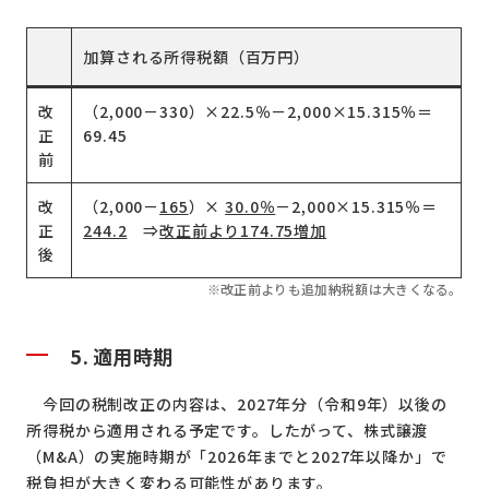
加算される所得税額（百万円）
改
（2,000－330）×22.5％－2,000×15.315％＝
正
69.45
前
改
（2,000－
165
）×
30.0％
－2,000×15.315％＝
正
244.2
⇒
改正前より174.75増加
後
※改正前よりも追加納税額は大きくなる。
5. 適用時期
今回の税制改正の内容は、2027年分（令和9年）以後の
所得税から適用される予定です。したがって、株式譲渡
（M&A）の実施時期が「2026年までと2027年以降か」で
税負担が大きく変わる可能性があります。