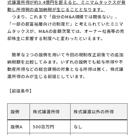
式譲渡所得が約3.4億円を超えると、ミニマムタックスが発
動し所得税の追加納税が生じることとなります。
つまり、これまで「自分のM&A規模では関係ない」、
「一部の超富裕層向けの制度だ」と考えられていたミニマ
ムタックスが、M&Aの金額次第では、オーナー社長等の売
却株主に影響する制度へと変わったといえます。
簡単な２つの設例を用いて今回の税制改正前後での追加
納税額を比較してみます。いずれの設例でも給与所得や不
動産所得などの総合課税の対象となる所得は無く、株式譲
渡所得のみが生じる前提としています。
【前提条件】
設例
株式譲渡所得
株式譲渡以外の所得
設例A
500百万円
なし