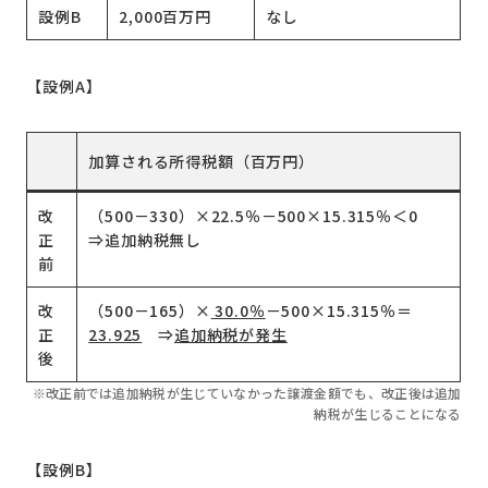
設例B
2,000百万円
なし
【設例A】
加算される所得税額（百万円）
改
（500－330）×22.5％－500×15.315％＜0
正
⇒追加納税無し
前
改
（500－165）×
30.0％
－500×15.315％＝
正
23.925
⇒
追加納税が発生
後
※改正前では追加納税が生じていなかった譲渡金額でも、改正後は追加
納税が生じることになる
【設例B】