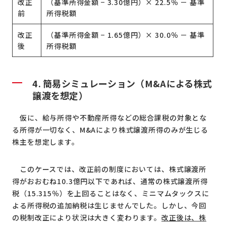
改正
（基準所得金額 − 3.30億円）× 22.5％ － 基準
前
所得税額
改正
（基準所得金額 − 1.65億円）× 30.0％ － 基準
後
所得税額
4. 簡易シミュレーション（M&Aによる株式
譲渡を想定）
仮に、給与所得や不動産所得などの総合課税の対象とな
る所得が一切なく、M&Aにより株式譲渡所得のみが生じる
株主を想定します。
このケースでは、改正前の制度においては、株式譲渡所
得がおおむね10.3億円以下であれば、通常の株式譲渡所得
税（15.315％）を上回ることはなく、ミニマムタックスに
よる所得税の追加納税は生じませんでした。しかし、今回
の税制改正により状況は大きく変わります。
改正後は、株