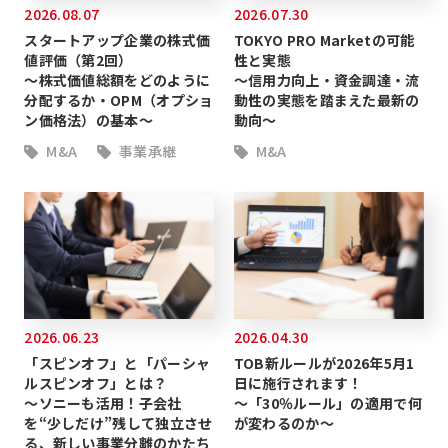
2026.08.07
2026.07.30
スタートアップ企業の株式価
TOKYO PRO Marketの可能
値評価（第2回）
性と実態
～株式価値総額をどのように
～信用力向上・資金調達・流
分配するか・OPM（オプショ
動性の実態を踏まえた最新の
ン価格法）の基本～
動向～
M&A
事業承継
M&A
2026.06.23
2026.04.30
「スピンオフ」と「パーシャ
TOB新ルールが2026年5月1
ルスピンオフ」とは？
日に施行されます！
～ソニーも活用！子会社
～「30％ルール」の適用で何
を“少しだけ”残して独立させ
が変わるのか～
る、新しい事業分離のかたち