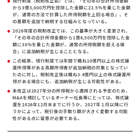
現行制度（税制改正前）では、「その年の合計所得金額
から3億3,000万円を控除した金額に22.5％を乗じた金額
が、通常の方法で計算した所得税額を上回る場合」、そ
の差額を追加で納税する仕組みとなっている。
2026年度の税制改正では、この基準が大きく変更され、
「その年の合計所得金額から1億6,500万円を控除した金
額に30％を乗じた金額が、通常の所得税額を超える場
合」に追加納税が生じることとなる。
この結果、現行制度では年間で概ね10億円以上の株式譲
渡所得等がある高額所得者が追加納税の対象となってい
たのに対し、税制改正後は概ね3.4億円以上の株式譲渡所
得がある場合にも、追加納税が生じる可能性がある。
本改正は2027年分の所得税から適用される予定のため、
M&Aを検討しているオーナー社長等にとっては、株式譲
渡を2026年12月末までに行うか、2027年１月以降に行
うかによって、税引後の手取り額が大きく変動する可能
性がある点に留意が必要である。