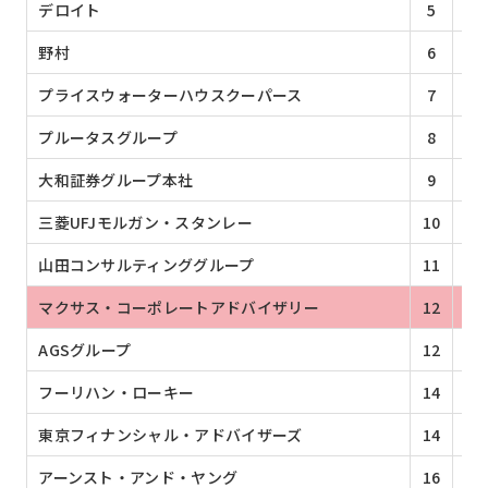
デロイト
5
9
野村
6
9
プライスウォーターハウスクーパース
7
7
プルータスグループ
8
6
大和証券グループ本社
9
6
三菱UFJモルガン・スタンレー
10
6
山田コンサルティンググループ
11
5
マクサス・コーポレートアドバイザリー
12
3
AGSグループ
12
3
フーリハン・ローキー
14
2
東京フィナンシャル・アドバイザーズ
14
2
アーンスト・アンド・ヤング
16
2