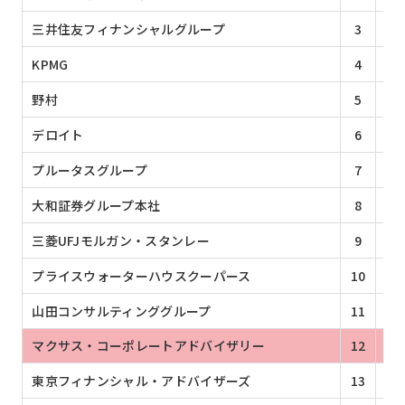
三井住友フィナンシャルグループ
3
1
KPMG
4
1
野村
5
1
デロイト
6
1
プルータスグループ
7
9
大和証券グループ本社
8
7
三菱UFJモルガン・スタンレー
9
7
プライスウォーターハウスクーパース
10
7
山田コンサルティンググループ
11
5
マクサス・コーポレートアドバイザリー
12
3
東京フィナンシャル・アドバイザーズ
13
3