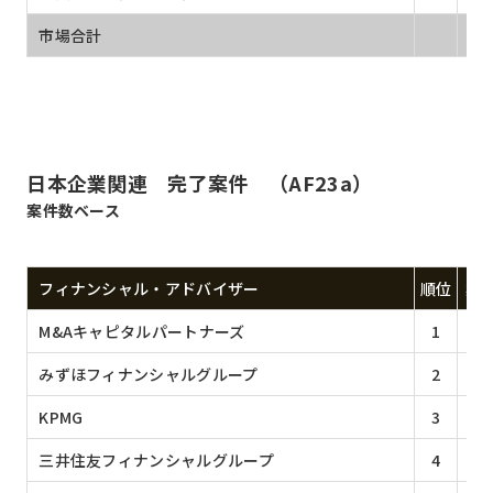
市場合計
3,
日本企業関連 完了案件 （AF23a）
案件数ベース
フィナンシャル・アドバイザー
順位
案
M&Aキャピタルパートナーズ
1
1
みずほフィナンシャルグループ
2
1
KPMG
3
1
三井住友フィナンシャルグループ
4
9