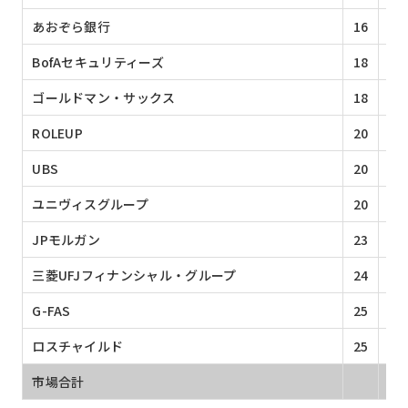
あおぞら銀行
16
2
BofAセキュリティーズ
18
2
ゴールドマン・サックス
18
2
ROLEUP
20
1
UBS
20
1
ユニヴィスグループ
20
1
JPモルガン
23
1
三菱UFJフィナンシャル・グループ
24
1
G-FAS
25
1
ロスチャイルド
25
1
市場合計
2,