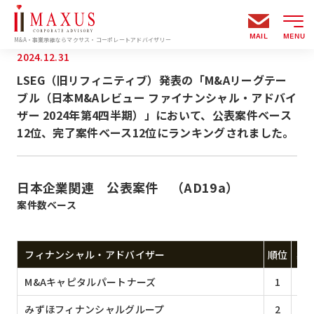
MAIL
MENU
M&A・事業承継ならマクサス・コーポレートアドバイザリー
2024.12.31
LSEG（旧リフィニティブ）発表の「M&Aリーグテー
ブル（日本M&Aレビュー ファイナンシャル・アドバイ
ザー 2024年第4四半期）」において、公表案件ベース
12位、完了案件ベース12位にランキングされました。
日本企業関連 公表案件 （AD19a）
案件数ベース
フィナンシャル・アドバイザー
順位
案
M&Aキャピタルパートナーズ
1
1
みずほフィナンシャルグループ
2
1