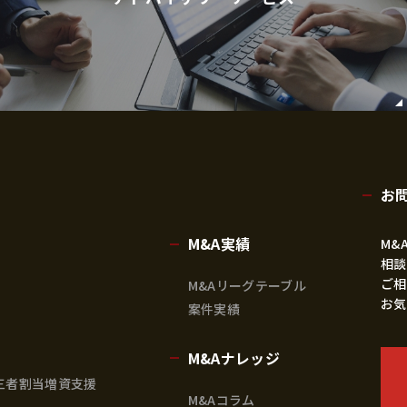
お
M&A実績
M&
相談
ご相
M&Aリーグテーブル
お気
案件実績
M&Aナレッジ
三者割当増資支援
M&Aコラム