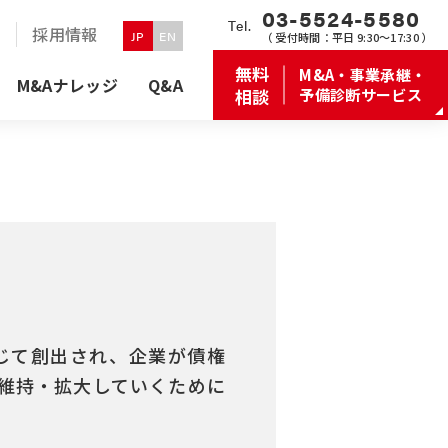
03-5524-5580
Tel.
せ
採用情報
JP
EN
（
受付時間：
平日 9:30〜17:30 ）
無料
M&A・事業承継・
M&Aナレッジ
Q&A
相談
予備診断サービス
を通じて創出され、企業が債権
維持・拡大していくために