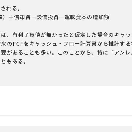
算される。
税率）＋償却費－設備投資―運転資本の増加額
Fは、有利子負債が無かったと仮定した場合のキャ
来のFCFをキャッシュ・フロー計算書から推計す
必要があることも多い。このことから、特に「アンレ
こともある。