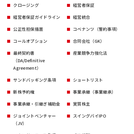
クロージング
経営者保証
経営者保証ガイドライン
経営統合
公正性担保措置
コベナンツ（誓約事項）
コールオプション
合同会社（GK）
最終契約書
産業競争力強化法
（DA/Definitive
Agreement）
サンドバッギング条項
ショートリスト
新株予約権
事業承継（事業継承）
事業承継・引継ぎ補助金
実質株主
ジョイントべンチャー
スイングバイIPO
（JV）