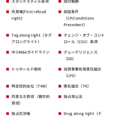
スタンドスティル条項
成功報酬
先買権(First refusal
前提条件
right)
（CP/Conditions
Precedent）
Tag along right（タグ
チェンジ・オブ・コント
アロングライト）
ロール（COC）条項
中小M&Aガイドライン
デューデリジェンス
（DD）
トゥホールド戦術
投資事業有限責任組合
（LPS）
特定目的会社（TMK）
匿名組合（TK）
同意なき買収 （敵対的
独占禁止法
買収）
独占交渉権
Drag along right（ド