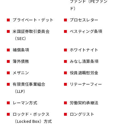
ファンド（PEファン
ド）
プライベート・デット
プロセスレター
米国証券取引委員会
べスティング条項
（SEC）
補償条項
ホワイトナイト
簿外債務
みなし清算条項
メザニン
役員退職慰労金
有限責任事業組合
リテーナーフィー
（LLP）
レーマン方式
労働契約承継法
ロックド・ボックス
ロングリスト
（Locked Box）方式