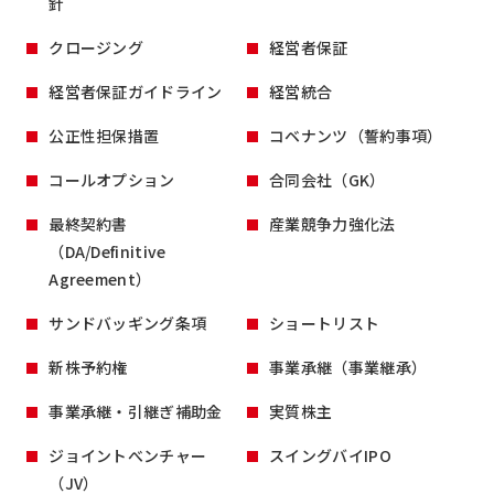
針
クロージング
経営者保証
経営者保証ガイドライン
経営統合
公正性担保措置
コベナンツ（誓約事項）
コールオプション
合同会社（GK）
最終契約書
産業競争力強化法
（DA/Definitive
Agreement）
サンドバッギング条項
ショートリスト
新株予約権
事業承継（事業継承）
事業承継・引継ぎ補助金
実質株主
ジョイントべンチャー
スイングバイIPO
（JV）