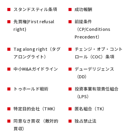
スタンドスティル条項
成功報酬
先買権(First refusal
前提条件
right)
（CP/Conditions
Precedent）
Tag along right（タグ
チェンジ・オブ・コント
アロングライト）
ロール（COC）条項
中小M&Aガイドライン
デューデリジェンス
（DD）
トゥホールド戦術
投資事業有限責任組合
（LPS）
特定目的会社（TMK）
匿名組合（TK）
同意なき買収 （敵対的
独占禁止法
買収）